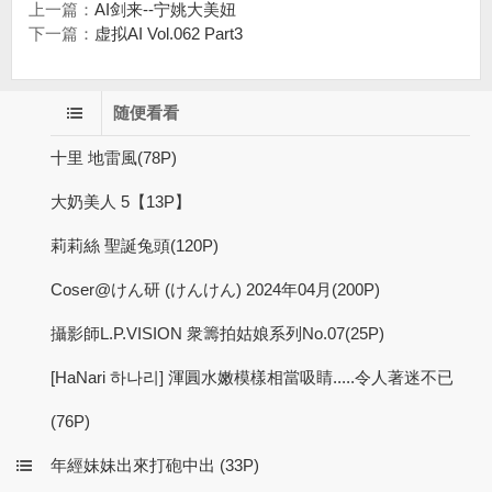
上一篇：
AI剑来--宁姚大美妞
下一篇：
虚拟AI Vol.062 Part3
随便看看
十里 地雷風(78P)
大奶美人 5【13P】
莉莉絲 聖誕兔頭(120P)
Coser@けん研 (けんけん) 2024年04月(200P)
攝影師L.P.VISION 衆籌拍姑娘系列No.07(25P)
[HaNari 하나리] 渾圓水嫩模樣相當吸睛.....令人著迷不已
(76P)
年經妹妹出來打砲中出 (33P)