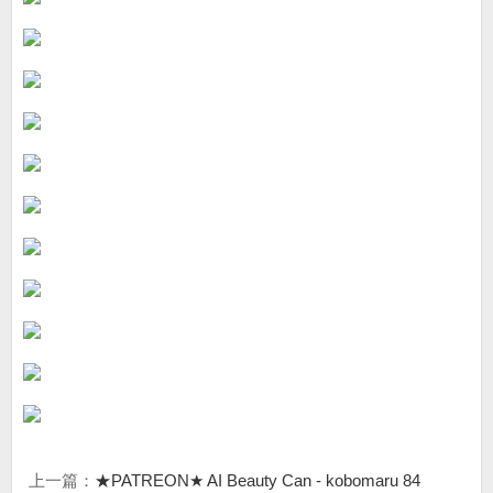
上一篇：
★PATREON★ AI Beauty Can - kobomaru 84