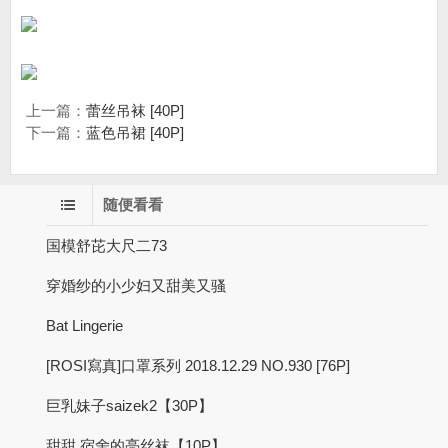
上一篇：
蕾丝吊袜 [40P]
下一篇：
蓝色吊裙 [40P]
随便看看
国模舒芘大尺二73
穿婚纱的小少妇又甜美又骚
Bat Lingerie
[ROSI寫真]口罩系列 2018.12.29 NO.930 [76P]
巨乳妹子saizek2【30P】
甜甜 宿舍的亮丝袜【10P】