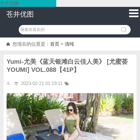
苍井优图
苍井优图
您现在的位置是：
首页
>
清纯
Yumi-尤美《蓝天银滩白云佳人美》 [尤蜜荟
YOUMI] VOL.088【41P】
2023-02-21 01:19:11