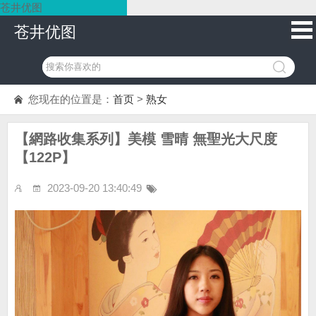
苍井优图
苍井优图
您现在的位置是：
首页
>
熟女
【網路收集系列】美模 雪晴 無聖光大尺度
【122P】
2023-09-20 13:40:49