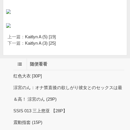
上一篇：
Kaitlyn A (5) [19]
下一篇：
Kaitlyn A (3) [25]
随便看看
红色大衣 [30P]
涼宮のん：オナ禁直後の欲しがり彼女とのセックスは最
＆高！ 涼宮のん (29P)
SSIS 013 三上悠亚 【28P】
震動指套 (15P)