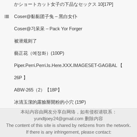
かショートカット女子の下品なセックス 10[17P]
Coser@黏黏团子兔 – 黑白女仆
Coser@习呆呆 – Pack Yor Forger
被潜规则了
藝正花（예정화）(100P)
Piper.Perri.Perri.Is.Here.XXX.IMAGESET-GAGBAL 【
26P 】
ABW-265（2）【18P】
冰清玉潔的露臉掰開粉的小穴 (19P)
本站内容由网友分享自网络，如有侵权请联系：
yundtjoey24@gmail.com
删除内容
The content of this site is shared by netizens from the network.
If there is any infringement, please contact: